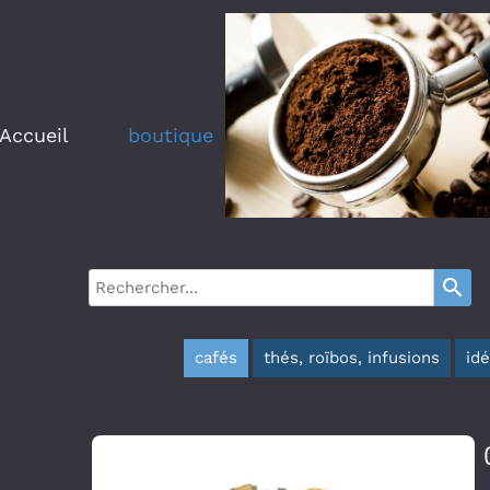
Accueil
boutique
search
cafés
thés, roïbos, infusions
id